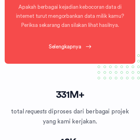
Apakah berbagai kejadian kebocoran data di
internet turut mengorbankan data milik kamu?
Periksa sekarang dan silakan lihat hasilnya.
Selengkapnya
331M+
total
requests
diproses dari berbagai projek
yang kami kerjakan.